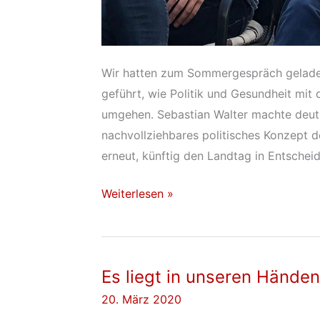
Wir hatten zum Sommergespräch geladen
geführt, wie Politik und Gesundheit mi
umgehen. Sebastian Walter machte deutli
nachvollziehbares politisches Konzept d
erneut, künftig den Landtag in Entschei
Leben
Weiterlesen »
mit
Corona
Es liegt in unseren Händen
20. März 2020