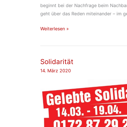
beginnt bei der Nachfrage beim Nachba
geht über das Reden miteinander – im 
Es
Weiterlesen »
liegt
in
unseren
Solidarität
Händen.
14. März 2020