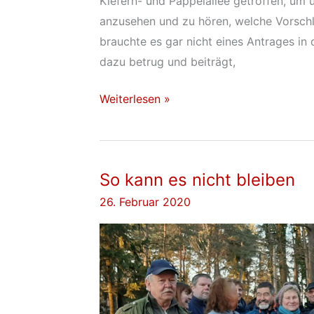
Kiefern- und Pappelallee getroffen, um 
anzusehen und zu hören, welche Vorsch
brauchte es gar nicht eines Antrages in d
dazu betrug und beiträgt,
So
Weiterlesen »
macht
Politik
Spaß
So kann es nicht bleiben
26. Februar 2020