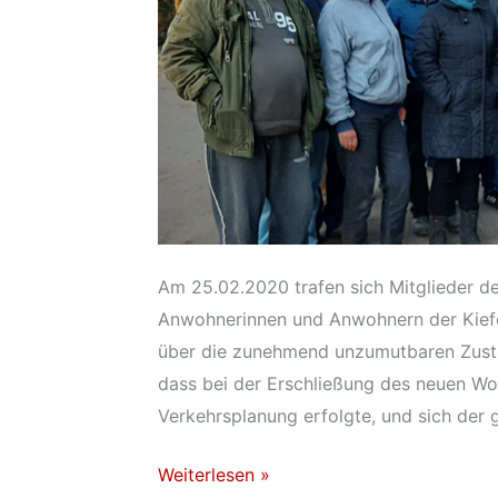
Am 25.02.2020 trafen sich Mitglieder de
Anwohnerinnen und Anwohnern der Kiefer
über die zunehmend unzumutbaren Zustän
dass bei der Erschließung des neuen W
Verkehrsplanung erfolgte, und sich de
So
Weiterlesen »